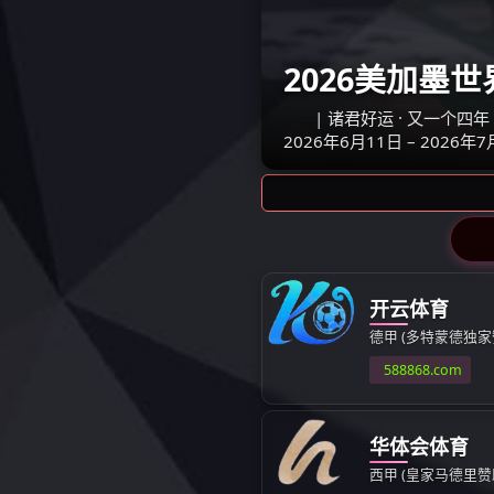
06
十四届全国人大四次会议在京开幕 习近平王沪宁
2026-03
云顶真人官方官网-（中国）官方网站产业基金所投企业杰锋动力IPO成功过会
安徽省新质生产力平台投资云枢智航项目签约仪式在宿州举行