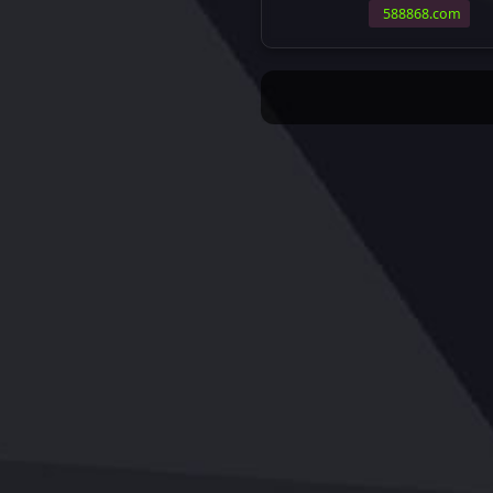
安徽省产业投资公司助力我省生成式AI公司完成新一轮融
北交所IPO+1！创谷资本公司管理基金所投企业富印新材通过北交所发审会
云顶真人官方官网-（中国）官方网站直投新材料项目海隆赛能落地铜
云顶真人官方官网-（中国）官方网站产业基金新增一家北交所过会企
联系我们
电 话：0551-63677211
邮 编：230088
地 址：安徽省合肥市经开区繁华大道与宿松路交口万科产融中心B3栋
Copyright © 云顶真人官方官网-（中国）官方网站
皖ICP备170209