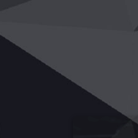
云顶真人官方官网-（中国）官方网站